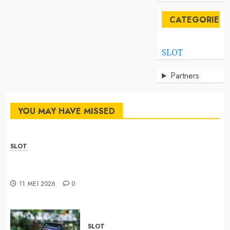
CATEGORIES
SLOT
Partners
YOU MAY HAVE MISSED
SLOT
Updated Sbobet88 2026 with Advanced Technology
and Premium Features
11 MEI 2026
0
SLOT