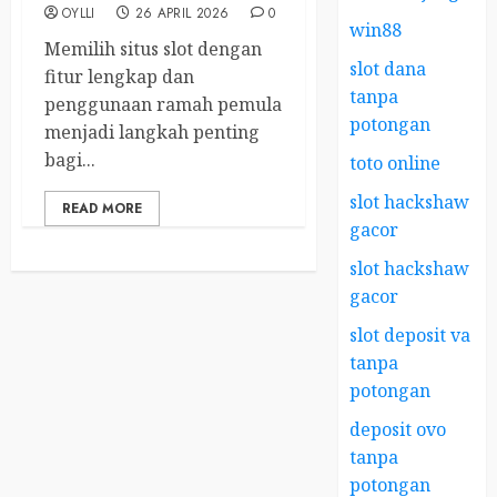
OYLLI
26 APRIL 2026
0
win88
Memilih situs slot dengan
slot dana
fitur lengkap dan
tanpa
penggunaan ramah pemula
potongan
menjadi langkah penting
bagi...
toto online
slot hackshaw
READ MORE
gacor
slot hackshaw
gacor
slot deposit va
tanpa
potongan
deposit ovo
tanpa
potongan