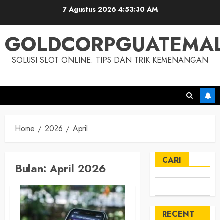
Skip
7 Agustus 2026
4:53:30 AM
to
content
GOLDCORPGUATEMA
SOLUSI SLOT ONLINE: TIPS DAN TRIK KEMENANGAN
Home
2026
April
CARI
Bulan:
April 2026
RECENT