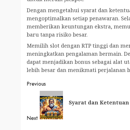
Dengan mengetahui syarat dan ketentu
mengoptimalkan setiap penawaran. Sela
memberikan keuntungan ekstra, mem
baru tanpa risiko besar.
Memilih slot dengan RTP tinggi dan m
meningkatkan pengalaman bermain. Deng
dapat menjadikan bonus sebagai alat 
lebih besar dan menikmati perjalanan 
Post
Previous
navigation
Previous
Syarat dan Ketentuan
post:
Next
Next