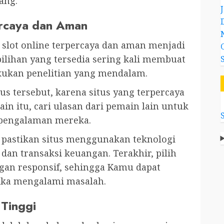
ang.
ercaya dan Aman
us slot online terpercaya dan aman menjadi
pilihan yang tersedia sering kali membuat
kukan penelitian yang mendalam.
tus tersebut, karena situs yang terpercaya
lain itu, cari ulasan dari pemain lain untuk
pengalaman mereka.
 pastikan situs menggunakan teknologi
dan transaksi keuangan. Terakhir, pilih
gan responsif, sehingga Kamu dapat
ka mengalami masalah.
 Tinggi