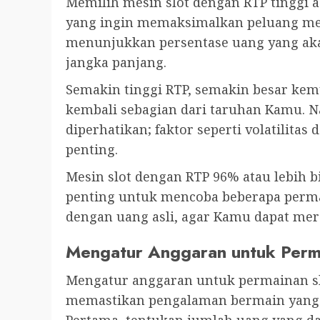
Memilih mesin slot dengan RTP tinggi 
yang ingin memaksimalkan peluang mena
menunjukkan persentase uang yang ak
jangka panjang.
Semakin tinggi RTP, semakin besar k
kembali sebagian dari taruhan Kamu. 
diperhatikan; faktor seperti volatilita
penting.
Mesin slot dengan RTP 96% atau lebih b
penting untuk mencoba beberapa perma
dengan uang asli, agar Kamu dapat mera
Mengatur Anggaran untuk Perma
Mengatur anggaran untuk permainan sl
memastikan pengalaman bermain yang