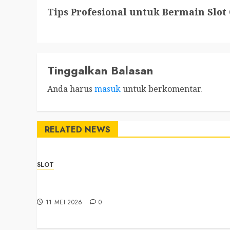
Tips Profesional untuk Bermain Slot
post:
Tinggalkan Balasan
Anda harus
masuk
untuk berkomentar.
RELATED NEWS
SLOT
Updated Sbobet88 2026 with Advanced
Technology and Premium Features
11 MEI 2026
0