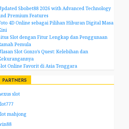
Updated Sbobet88 2026 with Advanced Technology
and Premium Features
Toto 4D Online sebagai Pilihan Hiburan Digital Masa
Kini
Situs Slot dengan Fitur Lengkap dan Penggunaan
Ramah Pemula
Ulasan Slot Gonzo’s Quest: Kelebihan dan
Kekurangannya
Slot Online Favorit di Asia Tenggara
PARTNERS
nexus slot
slot777
slot mahjong
win88