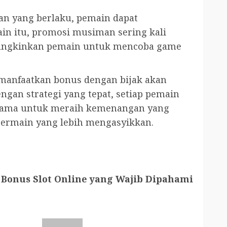
an yang berlaku, pemain dapat
in itu, promosi musiman sering kali
ungkinkan pemain untuk mencoba game
emanfaatkan bonus dengan bijak akan
an strategi yang tepat, setiap pemain
utama untuk meraih kemenangan yang
bermain yang lebih mengasyikkan.
 Bonus Slot Online yang Wajib Dipahami