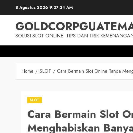
Skip
8 Agustus 2026
9:27:35 AM
to
content
GOLDCORPGUATEM
SOLUSI SLOT ONLINE: TIPS DAN TRIK KEMENANGA
Home
SLOT
Cara Bermain Slot Online Tanpa Men
SLOT
Cara Bermain Slot O
Menghabiskan Bany