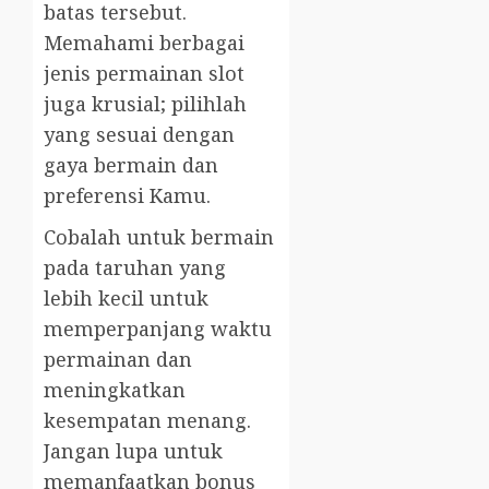
batas tersebut.
Memahami berbagai
jenis permainan slot
juga krusial; pilihlah
yang sesuai dengan
gaya bermain dan
preferensi Kamu.
Cobalah untuk bermain
pada taruhan yang
lebih kecil untuk
memperpanjang waktu
permainan dan
meningkatkan
kesempatan menang.
Jangan lupa untuk
memanfaatkan bonus