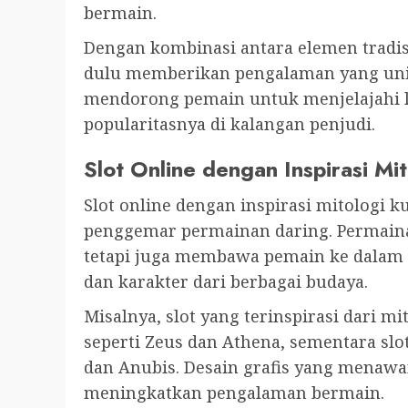
bermain.
Dengan kombinasi antara elemen tradi
dulu memberikan pengalaman yang uni
mendorong pemain untuk menjelajahi 
popularitasnya di kalangan penjudi.
Slot Online dengan Inspirasi Mi
Slot online dengan inspirasi mitologi 
penggemar permainan daring. Permaina
tetapi juga membawa pemain ke dalam d
dan karakter dari berbagai budaya.
Misalnya, slot yang terinspirasi dari
seperti Zeus dan Athena, sementara sl
dan Anubis. Desain grafis yang menawa
meningkatkan pengalaman bermain.