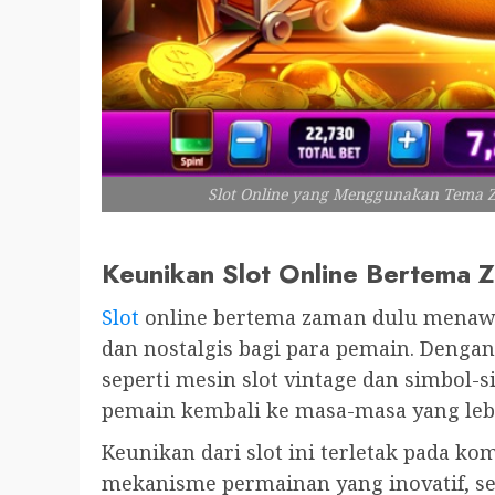
Slot Online yang Menggunakan Tema Z
Keunikan Slot Online Bertema 
Slot
online bertema zaman dulu menaw
dan nostalgis bagi para pemain. Dengan g
seperti mesin slot vintage dan simbol
pemain kembali ke masa-masa yang leb
Keunikan dari slot ini terletak pada k
mekanisme permainan yang inovatif, se