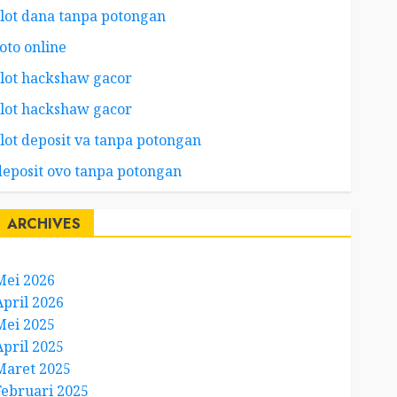
slot dana tanpa potongan
toto online
slot hackshaw gacor
slot hackshaw gacor
slot deposit va tanpa potongan
deposit ovo tanpa potongan
ARCHIVES
Mei 2026
April 2026
Mei 2025
April 2025
Maret 2025
Februari 2025