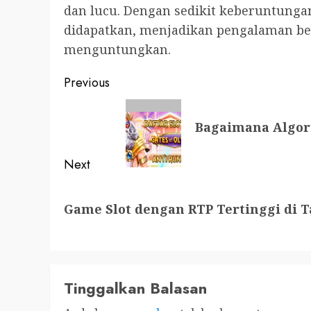
dan lucu. Dengan sedikit keberuntungan
didapatkan, menjadikan pengalaman b
menguntungkan.
Post
Previous
navigation
Previous
Bagaimana Algori
post:
Next
Next
Game Slot dengan RTP Tertinggi di T
post:
Tinggalkan Balasan