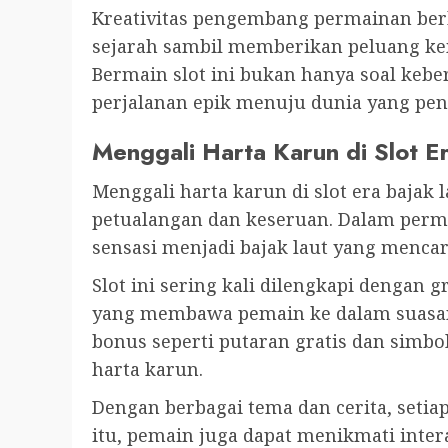
Kreativitas pengembang permainan ber
sejarah sambil memberikan peluang 
Bermain slot ini bukan hanya soal keb
perjalanan epik menuju dunia yang pen
Menggali Harta Karun di Slot E
Menggali harta karun di slot era bajak
petualangan dan keseruan. Dalam perm
sensasi menjadi bajak laut yang mencar
Slot ini sering kali dilengkapi dengan 
yang membawa pemain ke dalam suasan
bonus seperti putaran gratis dan simb
harta karun.
Dengan berbagai tema dan cerita, seti
itu, pemain juga dapat menikmati inter