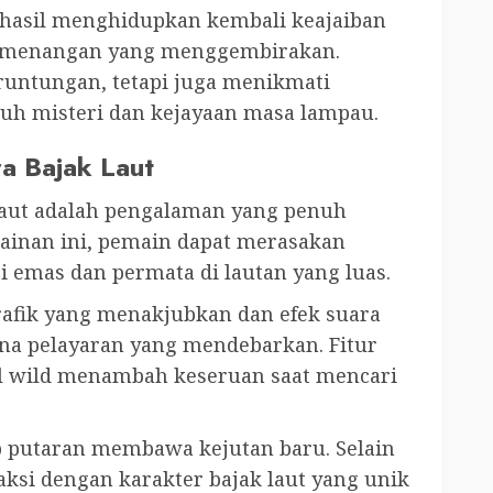
hasil menghidupkan kembali keajaiban
kemenangan yang menggembirakan.
eruntungan, tetapi juga menikmati
uh misteri dan kejayaan masa lampau.
ra Bajak Laut
 laut adalah pengalaman yang penuh
ainan ini, pemain dapat merasakan
i emas dan permata di lautan yang luas.
grafik yang menakjubkan dan efek suara
a pelayaran yang mendebarkan. Fitur
ol wild menambah keseruan saat mencari
ap putaran membawa kejutan baru. Selain
aksi dengan karakter bajak laut yang unik