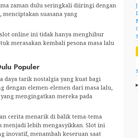
ema zaman dulu seringkali diiringi dengan
, menciptakan suasana yang
slot online ini tidak hanya menghibur
tuk merasakan kembali pesona masa lalu
ulu Populer
 daya tarik nostalgia yang kuat bagi
g dengan elemen-elemen dari masa lalu,
ik yang mengingatkan mereka pada
dan cerita menarik di balik tema-tema
menjadi lebih mengasyikkan. Slot ini
ng inovatif, menambah keseruan saat