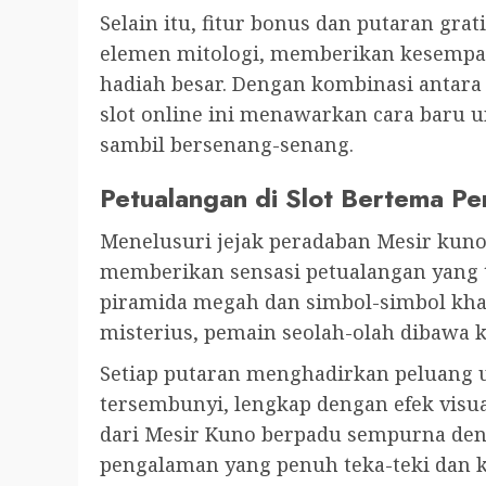
Selain itu, fitur bonus dan putaran grat
elemen mitologi, memberikan kesemp
hadiah besar. Dengan kombinasi antara
slot online ini menawarkan cara baru u
sambil bersenang-senang.
Petualangan di Slot Bertema P
Menelusuri jejak peradaban Mesir kun
memberikan sensasi petualangan yang t
piramida megah dan simbol-simbol khas s
misterius, pemain seolah-olah dibawa k
Setiap putaran menghadirkan peluang
tersembunyi, lengkap dengan efek visu
dari Mesir Kuno berpadu sempurna den
pengalaman yang penuh teka-teki dan k